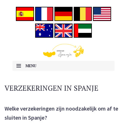
ALLES OVER EMIGREREN NAAR SPANJE
Vertrek naar Spanje
MENU
SKIP TO CONTENT
VERZEKERINGEN IN SPANJE
Welke verzekeringen zijn noodzakelijk om af te
sluiten in Spanje?