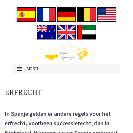
ALLES OVER EMIGREREN NAAR SPANJE
Vertrek naar Spanje
MENU
SKIP TO CONTENT
ERFRECHT
In Spanje gelden er andere regels voor het
erfrecht, voorheen successierecht, dan in
Nederland. Wanneer u naar Spanje emigreert,