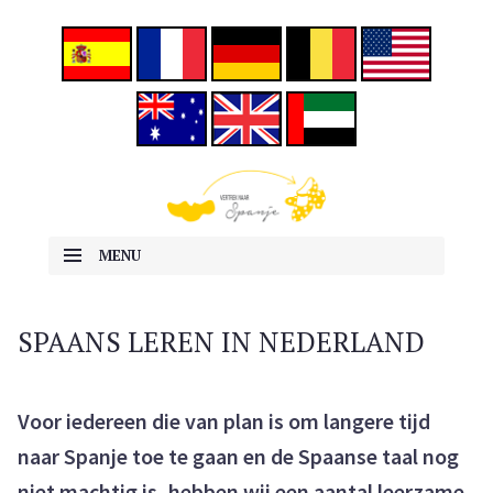
ALLES OVER EMIGREREN NAAR SPANJE
Vertrek naar Spanje
MENU
SKIP TO CONTENT
SPAANS LEREN IN NEDERLAND
Voor iedereen die van plan is om langere tijd
naar Spanje toe te gaan en de Spaanse taal nog
niet machtig is, hebben wij een aantal leerzame