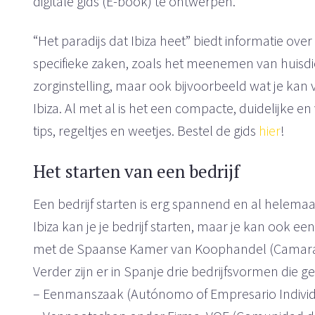
digitale gids (E-book) te ontwerpen.
“Het paradijs dat Ibiza heet” biedt informatie ov
specifieke zaken, zoals het meenemen van huisdie
zorginstelling, maar ook bijvoorbeeld wat je kan
Ibiza. Al met al is het een compacte, duidelijke e
tips, regeltjes en weetjes. Bestel de gids
hier
!
Het starten van een bedrijf
Een bedrijf starten is erg spannend en al helemaa
Ibiza kan je je bedrijf starten, maar je kan ook e
met de Spaanse Kamer van Koophandel (Camara de
Verder zijn er in Spanje drie bedrijfsvormen die 
– Eenmanszaak (Autónomo of Empresario Individ