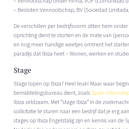
– Vennootschap onder Firma, VOF (Comunidad d
– Besloten Vennootschap, BV (Sociedad Limitada, 
De verschillen per bedrijfsvorm zitten hem onder 
oprichting dient te storten en de mate van (persoo
en nog meer handige weetjes omtrent het starten va
paradijs dat Ibiza heet – Wonen, werken en studer
Stage
Stage lopen op Ibiza? Heel leuk! Maar waar begin j
bemiddelingsbureau dient, zoals
Spain Internshi
Ibiza zeldzaam. Met “stage Ibiza” in de zoekmach
sollicitatie te sturen naar een bedrijf dat je er
stages op Ibiza Engelstalig zijn en kennis van de S