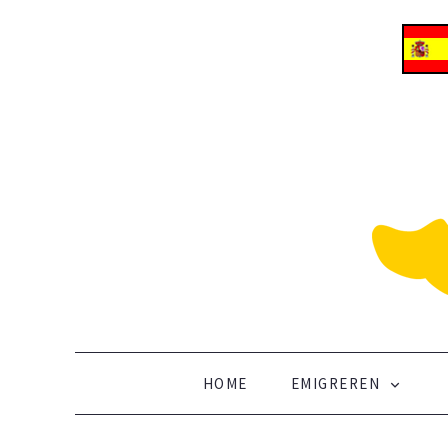
ALLES OVER EMIGREREN NAAR SPANJE
Vertrek naar Spanje
SKIP TO CONTENT
HOME
EMIGREREN