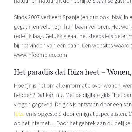
natuur en natuurlijk de heerlijke Spaanse gastro
Sinds 2007 verkeert Spanje (en dus ook Ibiza) in ee
gegaan en velen zijn hun baan verloren. Het wer
redelijk laag. Gelukkig gaat het steeds iets beter
bij het vinden van een baan. Een websites waarop 
www.infoempleo.com
Het paradijs dat Ibiza heet – Wonen
Hoe fijn is het om alle informatie over wonen, we
hebben? Dat kán nu! Met de digitale gids “Het pa
vragen gegeven. De gids is ontstaan door een s
Ibiza
en is opgesteld door emigratiespecialisten. 
op het internet… Door het gebrek aan duidelijke