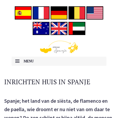
ALLES OVER EMIGREREN NAAR SPANJE
Vertrek naar Spanje
MENU
SKIP TO CONTENT
INRICHTEN HUIS IN SPANJE
Spanje; het land van de siësta, de flamenco en
de paella, wie droomt er nu niet van om daar te
wonen? De zon schijnt er bijna altijd, de mensen