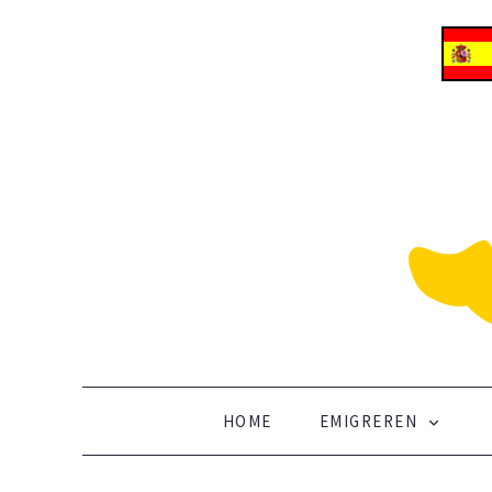
ALLES OVER EMIGREREN NAAR SPANJE
Vertrek naar Spanje
SKIP TO CONTENT
HOME
EMIGREREN