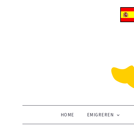
ALLES OVER EMIGREREN NAAR SPANJE
Vertrek naar Spanje
SKIP TO CONTENT
HOME
EMIGREREN