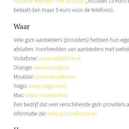
mobiele telefoon met simkaart
, inclusief 15 eur
betaalt dan maar 5 euro voor de telefoon).
Waar
Vele gsm aanbieders (providers) hebben hun eige
afsluiten. Voorbeelden van aanbieders met websit
Vodafone:
www.vodafone.es
Orange:
www.orange.es
Movistar:
www.movistar.es
Yoigo:
www.yoigo.com
Mas:
www.masmovil.es
Een bedrijf dat veel verschillende gsm providers
informatie zie:
www.phonehouse.es