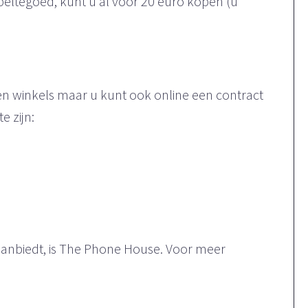
o beltegoed, kunt u al voor 20 euro kopen (u
n winkels maar u kunt ook online een contract
e zijn:
 aanbiedt, is The Phone House. Voor meer