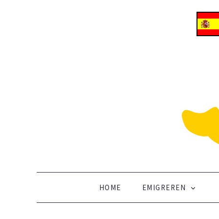
ALLES OVER EMIGREREN NAAR SPANJE
Vertrek naar Spanje
SKIP TO CONTENT
HOME
EMIGREREN