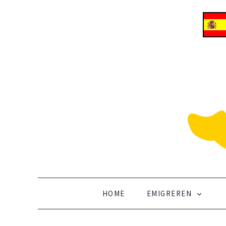
ALLES OVER EMIGREREN NAAR SPANJE
Vertrek naar Spanje
SKIP TO CONTENT
HOME
EMIGREREN