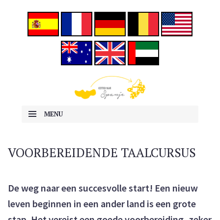
ALLES OVER EMIGREREN NAAR SPANJE
Vertrek naar Spanje
MENU
SKIP TO CONTENT
VOORBEREIDENDE TAALCURSUS
De weg naar een succesvolle start! Een nieuw
leven beginnen in een ander land is een grote
stap. Het vereist een goede voorbereiding, zeker