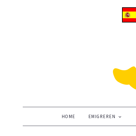
ALLES OVER EMIGREREN NAAR SPANJE
Vertrek naar Spanje
SKIP TO CONTENT
HOME
EMIGREREN